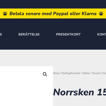
Fri Frakt Över 960 Kr.
S
BERÄTTELSE
PRESENTKORT
KON
Shop
/
Tävlingshundar
/
Slädar
/
Turism
/ No
Norrsken 15