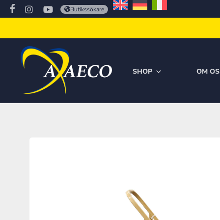
Butikssökare
SHOP
OM OS