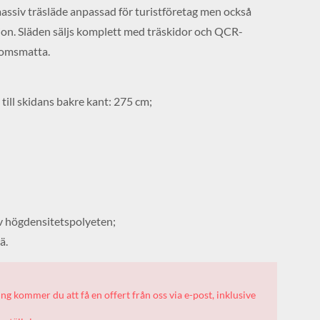
assiv träsläde anpassad för turistföretag men också
tion. Släden säljs komplett med träskidor och QCR-
romsmatta.
till skidans bakre kant: 275 cm;
v högdensitetspolyeten;
ä.
ning kommer du att få en offert från oss via e-post, inklusive