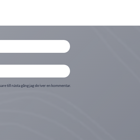
re till nästa gång jag skriver en kommentar.