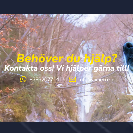
Behöver du hjälp?
Kontakta oss! Vi hjälper gärna till!
+393207714111
info@axaeco.se