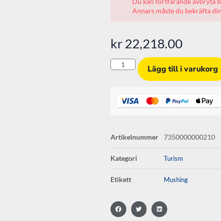
Du kan fortfarande avbryta b
Annars måste du bekräfta din 
kr
22,218.00
Lägg till i varukorg
Artikelnummer
7350000000210
Kategori
Turism
Etikett
Mushing