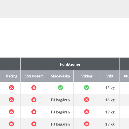
Funktioner
Racing
Styrsystem
Slädeväska
Vikbar
Vikt
Al
15 kg
På begäran
16 kg
På begäran
19 kg
På begäran
19 kg