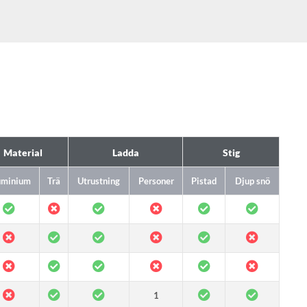
Material
Ladda
Stig
uminium
Trä
Utrustning
Personer
Pistad
Djup snö
1