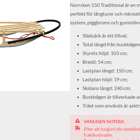
Norrsken 150 Traditional är en m
perfekt för långturer och rekrea
system, piggbroms och gummib
Slädsäck är ett tillval;
Total längd från buskbågen 
Styrets höjd: 103 cm;
Bredd: 54 cm;
Lastplan längd: 150 cm;
Lastplan höjd: 19 cm;
Skidans längd: 240 cm;
Buskbågen är tillverkade a
Träet som används är asktr
VÄNLIGEN NOTERA
Efter att ha gjort din beställ
fraktkostnader.