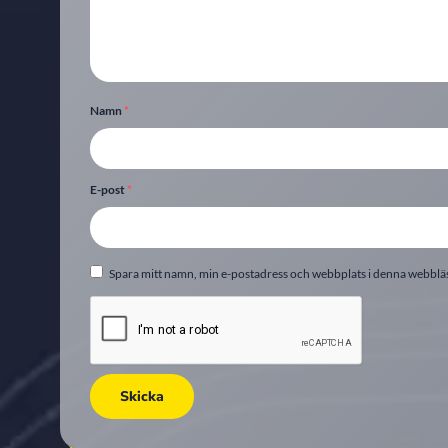
Namn
*
E-post
*
Spara mitt namn, min e-postadress och webbplats i denna webbläsa