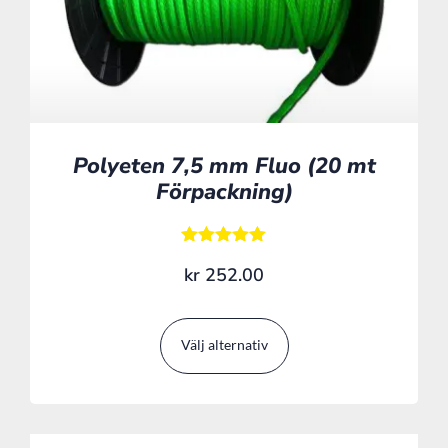
Polyeten 7,5 mm Fluo (20 mt
Förpackning)
Betygsatt
kr
252.00
5.00
av 5
Välj alternativ