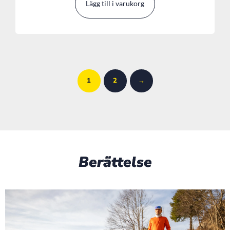
Lägg till i varukorg
1
2
→
Berättelse