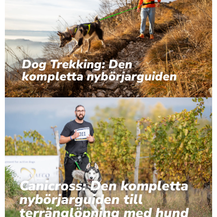
Dog Trekking: Den
kompletta nybörjarguiden
Canicross: Den kompletta
nybörjarguiden till
terränglöpning med hund