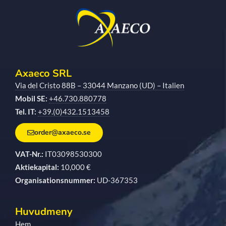
Axaeco SRL
Via del Cristo 88B – 33044 Manzano (UD) – Italien
Mobil SE:
+46.730.880778
Tel. IT:
+39.(0)432.1513458
order@axaeco.se
VAT-Nr.:
IT03098530300
Aktiekapital:
10,000 €
Organisationsnummer:
UD-367353
Huvudmeny
Hem