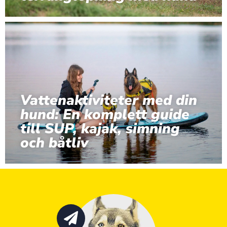
Vattenaktiviteter med din
hund: En komplett guide
till SUP, kajak, simning
och båtliv