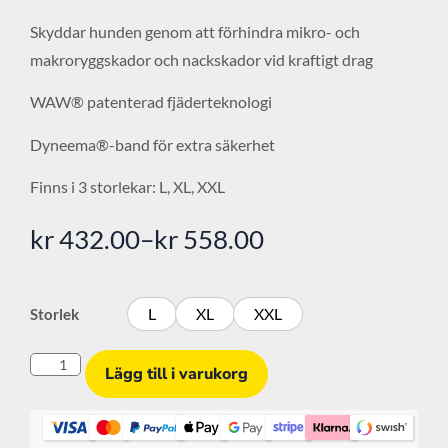
Skyddar hunden genom att förhindra mikro- och
makroryggskador och nackskador vid kraftigt drag
WAW® patenterad fjäderteknologi
Dyneema®-band för extra säkerhet
Finns i 3 storlekar: L, XL, XXL
kr
432.00
–
kr
558.00
L
XL
XXL
Storlek
Lägg till i varukorg