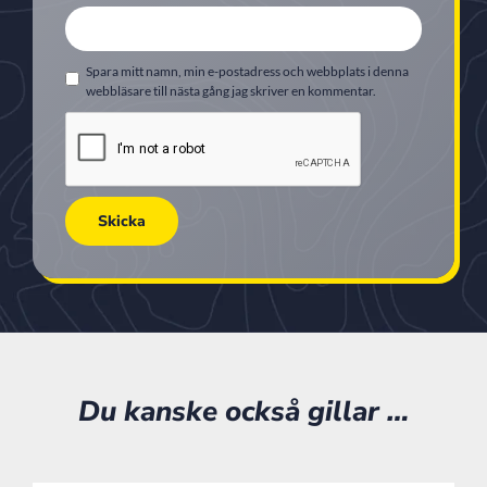
Spara mitt namn, min e-postadress och webbplats i denna
webbläsare till nästa gång jag skriver en kommentar.
Du kanske också gillar …