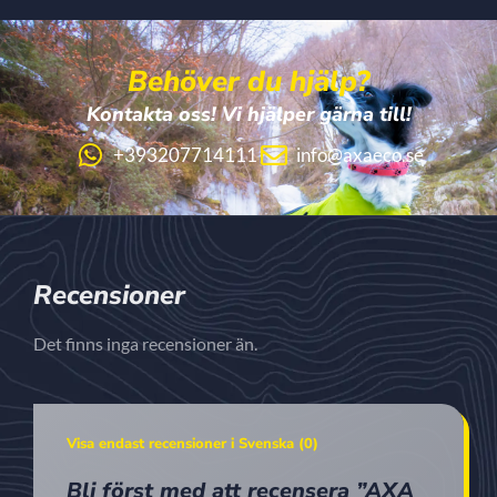
Behöver du hjälp?
Kontakta oss! Vi hjälper gärna till!
+393207714111
info@axaeco.se
Recensioner
Det finns inga recensioner än.
Visa endast recensioner i Svenska (0)
Bli först med att recensera ”AXA