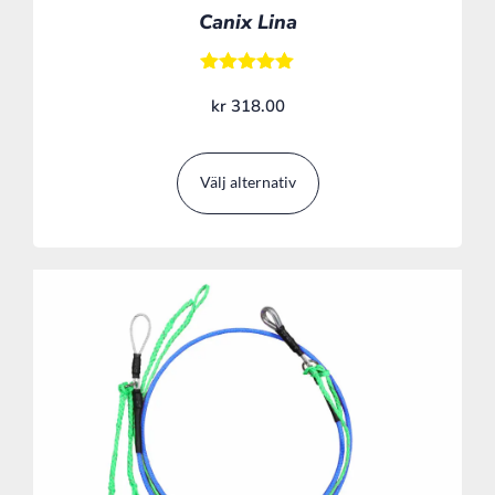
Canix Lina
Betygsatt
kr
318.00
5.00
av 5
Välj alternativ