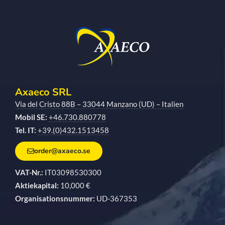
Axaeco SRL
Via del Cristo 88B – 33044 Manzano (UD) – Italien
Mobil SE:
+46.730.880778
Tel. IT:
+39.(0)432.1513458
order@axaeco.se
VAT-Nr.:
IT03098530300
Aktiekapital:
10,000 €
Organisationsnummer:
UD-367353