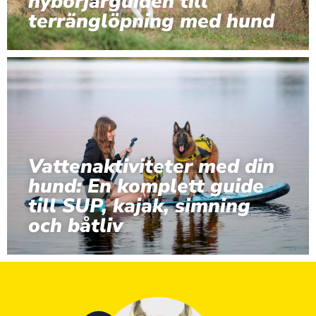
nybörjarguiden till
terränglöpning med hund
Vattenaktiviteter med din
hund: En komplett guide
till SUP, kajak, simning
och båtliv