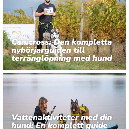
Canicross: Den kompletta
nybörjarguiden till
terränglöpning med hund
Vattenaktiviteter med din
hund: En komplett guide