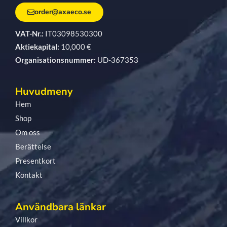
order@axaeco.se
VAT-Nr.:
IT03098530300
Aktiekapital:
10,000 €
Organisationsnummer:
UD-367353
Huvudmeny
Hem
Shop
Om oss
Berättelse
Presentkort
Kontakt
Användbara länkar
Villkor