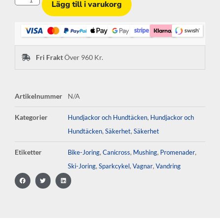
Lägg till i varukorg
Fri Frakt
Över 960 Kr.
Artikelnummer
N/A
Kategorier
,
Hundjackor och Hundtäcken
Hundjackor och
,
,
Hundtäcken
Säkerhet
Säkerhet
Etiketter
,
,
,
,
Bike-Joring
Canicross
Mushing
Promenader
,
,
,
Ski-Joring
Sparkcykel
Vagnar
Vandring