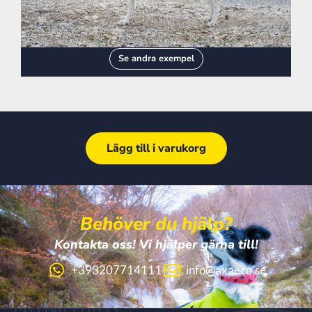
Se andra exempel
Lägg till i varukorg
Behöver du hjälp?
Kontakta oss! Vi hjälper gärna till!
+393207714111
info@axaeco.se