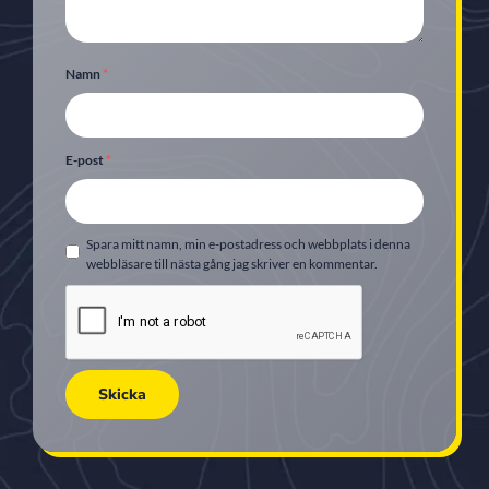
Namn
*
E-post
*
Spara mitt namn, min e-postadress och webbplats i denna
webbläsare till nästa gång jag skriver en kommentar.