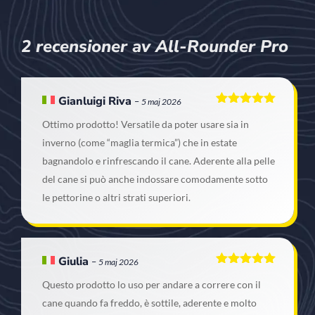
2 recensioner av
All-Rounder Pro
Gianluigi Riva
–
5 maj 2026
Betygsatt
5
Ottimo prodotto! Versatile da poter usare sia in
av 5
inverno (come “maglia termica”) che in estate
bagnandolo e rinfrescando il cane. Aderente alla pelle
del cane si può anche indossare comodamente sotto
le pettorine o altri strati superiori.
Giulia
–
5 maj 2026
Betygsatt
5
Questo prodotto lo uso per andare a correre con il
av 5
cane quando fa freddo, è sottile, aderente e molto