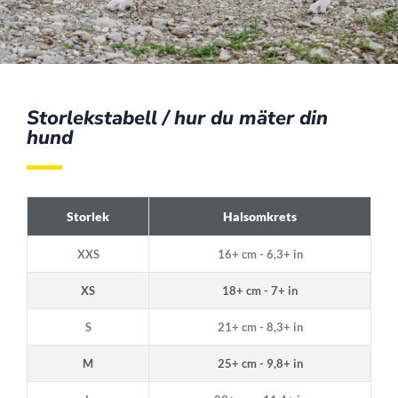
Storlekstabell / hur du mäter din
hund
Storlek
Halsomkrets
XXS
16+ cm - 6,3+ in
XS
18+ cm - 7+ in
S
21+ cm - 8,3+ in
M
25+ cm - 9,8+ in