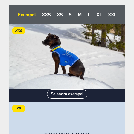
Exempel
XXS
XS
S
M
L
XL
XXL
XXS
Se andra exempel
XS