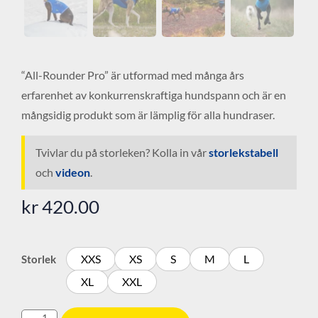
“All-Rounder Pro” är utformad med många års
erfarenhet av konkurrenskraftiga hundspann och är en
mångsidig produkt som är lämplig för alla hundraser.
Tvivlar du på storleken? Kolla in vår
storlekstabell
och
videon
.
kr
420.00
XXS
XS
S
M
L
Storlek
XL
XXL