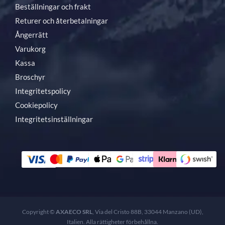
Beställningar och frakt
Returer och återbetalningar
Ångerrätt
Varukorg
Kassa
Broschyr
Integritetspolicy
Cookiepolicy
Integritetsinställningar
Copyright ©
AXAECO SRL
, Via del Cristo 88B, 33044 Manzano (UD),
Italien. Alla rättigheter förbehållna.