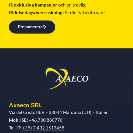
få
exklusiva kampanjer
och en trevlig
födelsedagsoverraskning
för din fyrbenta vän!
Prenumerera!
Axaeco SRL
Via del Cristo 88B – 33044 Manzano (UD) – Italien
Mobil SE:
+46.730.880778
Tel. IT:
+39.(0)432.1513458