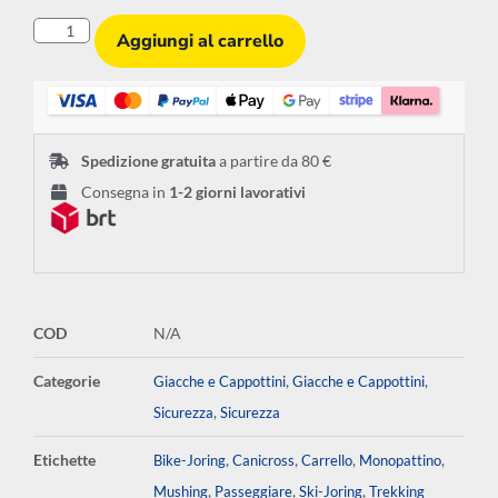
Aggiungi al carrello
Spedizione gratuita
a partire da 80 €
Consegna in
1-2 giorni lavorativi
COD
N/A
Categorie
,
,
Giacche e Cappottini
Giacche e Cappottini
,
Sicurezza
Sicurezza
Etichette
,
,
,
,
Bike-Joring
Canicross
Carrello
Monopattino
,
,
,
Mushing
Passeggiare
Ski-Joring
Trekking