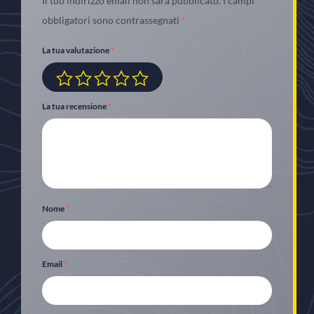
Il tuo indirizzo email non sarà pubblicato.
I campi
obbligatori sono contrassegnati
*
La tua valutazione
*
La tua recensione
*
Nome
*
Email
*