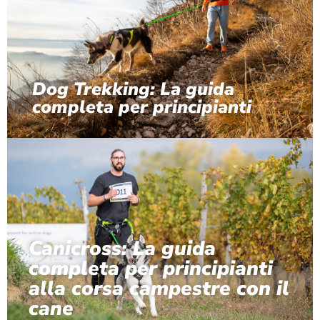
Dog Trekking: La guida
completa per principianti
Canicross: La guida
completa per principianti
alla corsa campestre con il
cane