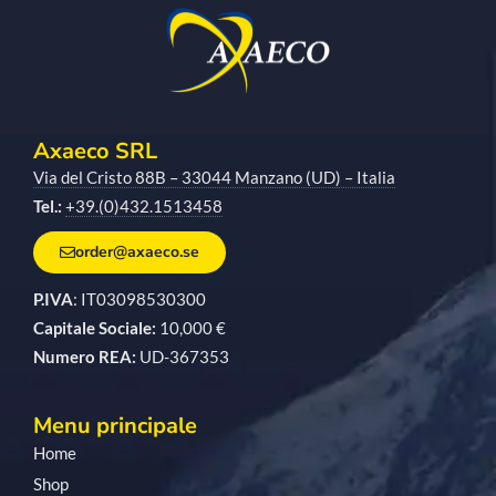
Axaeco SRL
Via del Cristo 88B – 33044 Manzano (UD) – Italia
Tel.:
+39.(0)432.1513458
order@axaeco.se
P.IVA
: IT03098530300
Capitale Sociale:
10,000 €
Numero REA:
UD-367353
Menu principale
Home
Shop