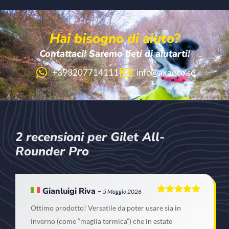
Hai bisogno di aiuto?
Contattaci! Saremo lieti di aiutarti!
+393207714111
info@axaeco.se
2 recensioni per
Gilet All-
Rounder Pro
Gianluigi Riva
–
5 Maggio 2026
Valutato
5
Ottimo prodotto! Versatile da poter usare sia in
su 5
inverno (come “maglia termica”) che in estate