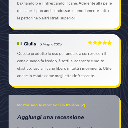
bagnandolo e rinfrescando il cane. Aderente alla pelle
del cane si può anche indossare comodamente sotto
le pettorine o altri strati superiori.
Giulia
–
5 Maggio 2026
Valutato
5
Questo prodotto lo uso per andare a correre con il
su 5
cane quando fa freddo, è sottile, aderente e molto
elastico, lascia il cane libero in tutti i movimenti. Utile
anche in estate come maglietta rinfrescante.
Mostra solo le recensioni in Italiano (2)
Aggiungi una recensione