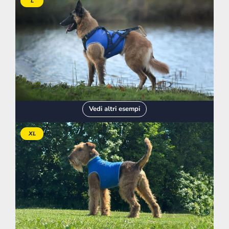
L
Vedi altri esempi
XL