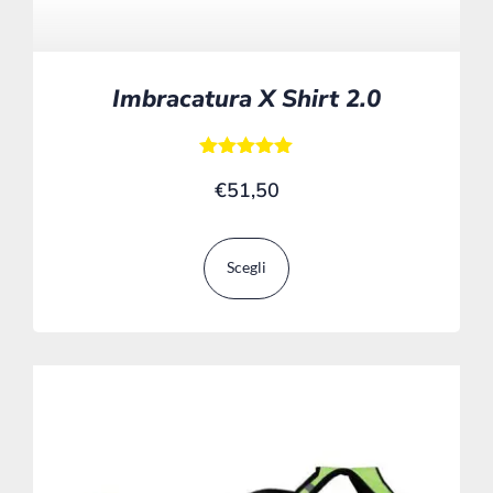
Imbracatura X Shirt 2.0
Valutato
€
51,50
5.00
su 5
Scegli