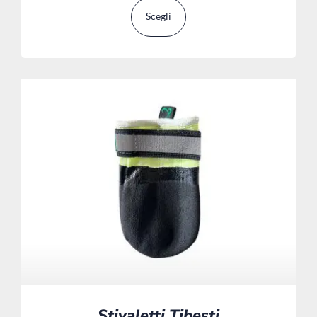
Scegli
Stivaletti Tibesti