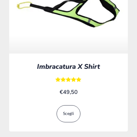
Imbracatura X Shirt
Valutato
€
49,50
5.00
su 5
Scegli