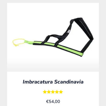
Imbracatura Scandinavia
Valutato
€
54,00
5.00
su 5