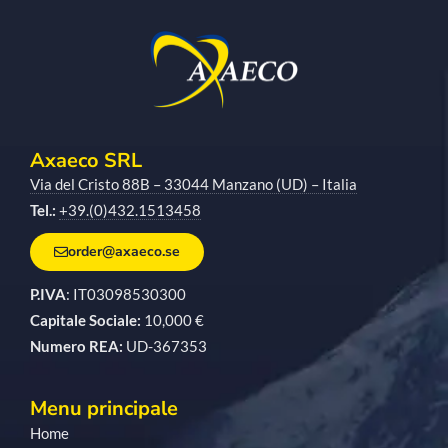
Axaeco SRL
Via del Cristo 88B – 33044 Manzano (UD) – Italia
Tel.:
+39.(0)432.1513458
order@axaeco.se
P.IVA
: IT03098530300
Capitale Sociale:
10,000 €
Numero REA:
UD-367353
Menu principale
Home