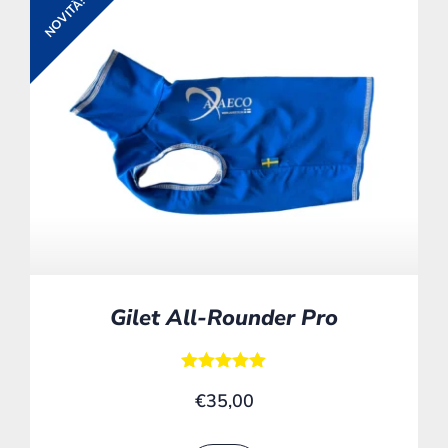
NOVITÀ!
Gilet All-Rounder Pro
Valutato
€
35,00
5.00
su 5