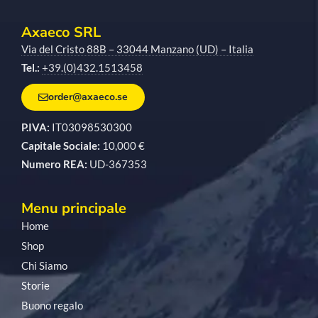
Axaeco SRL
Via del Cristo 88B – 33044 Manzano (UD) – Italia
Tel.:
+39.(0)432.1513458
order@axaeco.se
P.IVA:
IT03098530300
Capitale Sociale:
10,000 €
Numero REA:
UD-367353
Menu principale
Home
Shop
Chi Siamo
Storie
Buono regalo