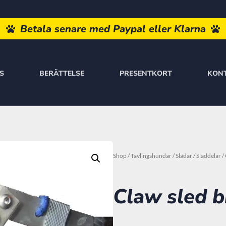
Fri Frakt Över 960 Kr.
Betala senare med Paypal eller K
S
BERÄTTELSE
PRESENTKORT
KON
Shop
/
Tävlingshundar
/
Slädar
/
Släddelar
/
Claw sled 