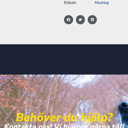
Etikett
Mushing
Behöver du hjälp?
Kontakta oss! Vi hjälper gärna till!