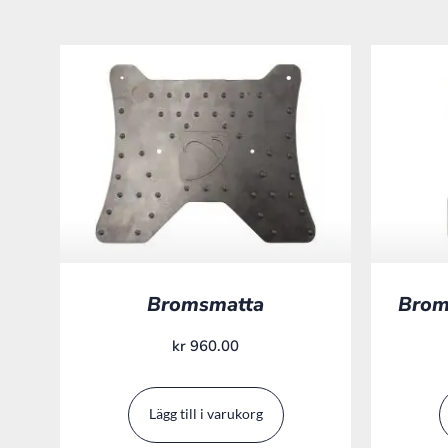
Bromsmatta
Brom
kr
960.00
Lägg till i varukorg