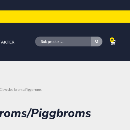
larna
0
TAKTER
 Claw sled broms/Piggbroms
broms/Piggbroms