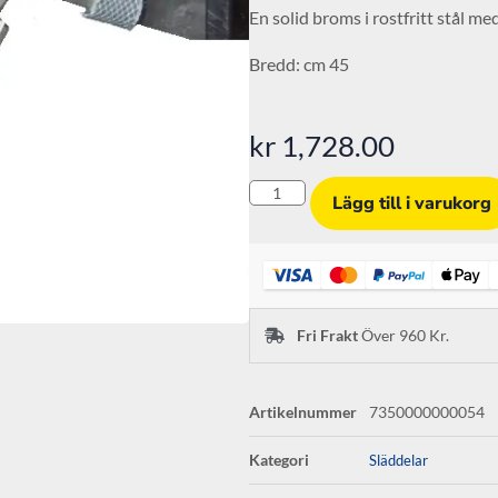
En solid broms i rostfritt stål m
Bredd: cm 45
kr
1,728.00
Lägg till i varukorg
Fri Frakt
Över 960 Kr.
Artikelnummer
7350000000054
Kategori
Släddelar