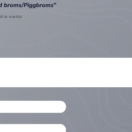
led broms/Piggbroms”
ält är märkta
*