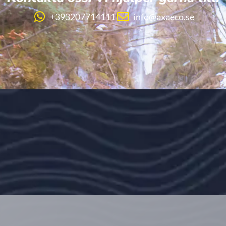
+393207714111
info@axaeco.se