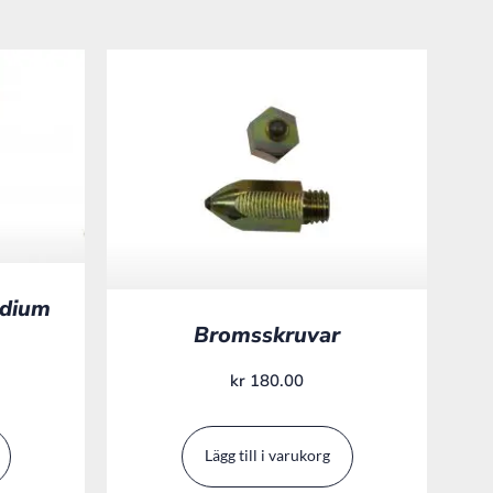
edium
Bromsskruvar
kr
180.00
Lägg till i varukorg