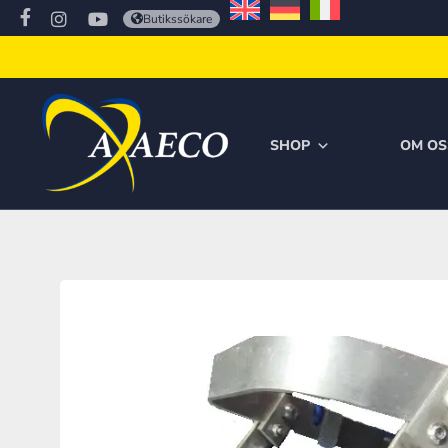
Butikssökare
SHOP
OM OS