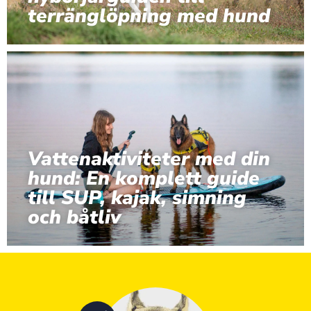
terränglöpning med hund
Vattenaktiviteter med din
hund: En komplett guide
till SUP, kajak, simning
och båtliv