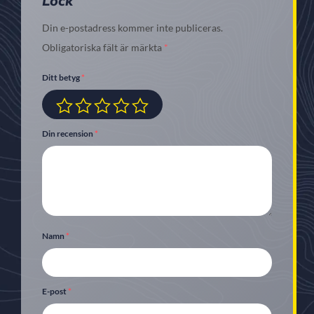
Lock”
Din e-postadress kommer inte publiceras.
Obligatoriska fält är märkta
*
Ditt betyg
*
Din recension
*
Namn
*
E-post
*