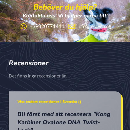
Behöver du hjälp?
Kontakta oss! Vi hjälper gärna till!
+393207714111
info@axaeco.se
Recensioner
Det finns inga recensioner än.
Visa endast recensioner i Svenska ()
Bli först med att recensera ”Kong
Karbiner Ovalone DNA Twist-