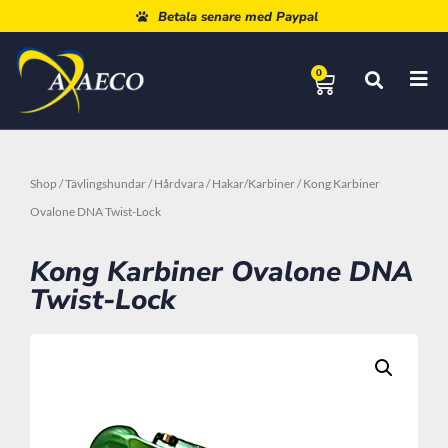
Fri Frakt Över 960 Kr.
0
Shop
/
Tävlingshundar
/
Hårdvara
/
Hakar/Karbiner
/ Kong Karbiner
Ovalone DNA Twist-Lock
Kong Karbiner Ovalone DNA
Twist-Lock