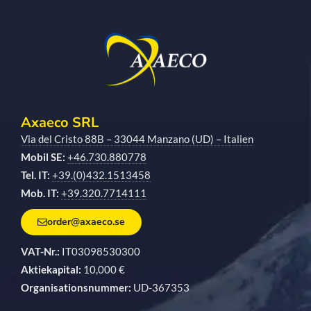
Axaeco SRL
Via del Cristo 88B – 33044 Manzano (UD) – Italien
Mobil SE:
+46.730.880778
Tel. IT:
+39.(0)432.1513458
Mob. IT:
+39.320.7714111
order@axaeco.se
VAT-Nr.:
IT03098530300
Aktiekapital:
10,000 €
Organisationsnummer:
UD-367353