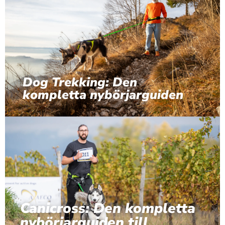
Dog Trekking: Den
kompletta nybörjarguiden
Canicross: Den kompletta
nybörjarguiden till