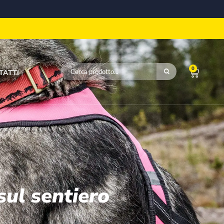
0
TATTI
sul sentiero