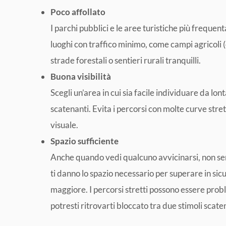
Poco affollato
I parchi pubblici e le aree turistiche più frequen
luoghi con traffico minimo, come campi agricoli (
strade forestali o sentieri rurali tranquilli.
Buona visibilità
Scegli un’area in cui sia facile individuare da lont
scatenanti. Evita i percorsi con molte curve strett
visuale.
Spazio sufficiente
Anche quando vedi qualcuno avvicinarsi, non sempr
ti danno lo spazio necessario per superare in si
maggiore. I percorsi stretti possono essere probl
potresti ritrovarti bloccato tra due stimoli scate