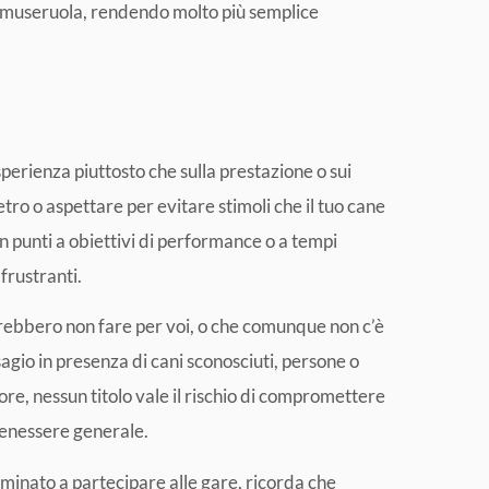
lla museruola, rendendo molto più semplice
perienza piuttosto che sulla prestazione o sui
tro o aspettare per evitare stimoli che il tuo cane
on punti a obiettivi di performance o a tempi
frustranti.
rebbero non fare per voi, o che comunque non c’è
sagio in presenza di cani sconosciuti, persone o
ore, nessun titolo vale il rischio di compromettere
 benessere generale.
rminato a partecipare alle gare, ricorda che