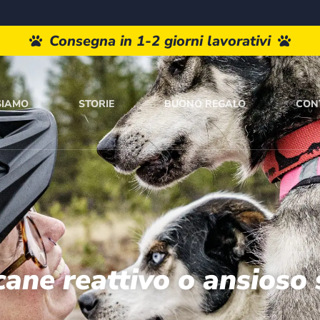
Paga a rate con Paypal o Klarna
Consegna in 1-2 giorni lavorativi
SIAMO
STORIE
BUONO REGALO
CON
cane reattivo o ansioso 