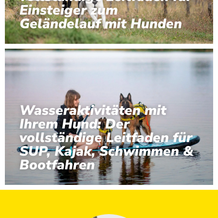
Einsteiger zum
Geländelauf mit Hunden
Wasseraktivitäten mit
Ihrem Hund: Der
vollständige Leitfaden für
SUP, Kajak, Schwimmen &
Bootfahren