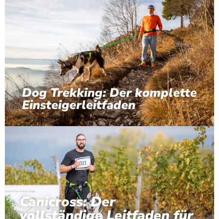
Dog Trekking: Der komplette
Einsteigerleitfaden
Canicross: Der
vollständige Leitfaden für