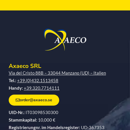
Axaeco SRL
Via del Cristo 88B – 33044 Manzano (UD) – Italien
Tel.:
+39.(0)432.1513458
Handy:
+39.320.7714111
order@axaeco.se
UID-Nr.:
IT03098530300
Stammkapital:
10,000 €
Registrierungnr. im Handelsregister:
UD-367353