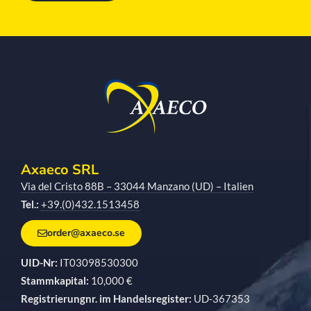
Axaeco SRL
Via del Cristo 88B – 33044 Manzano (UD) – Italien
Tel.:
+39.(0)432.1513458
order@axaeco.se
UID-Nr:
IT03098530300
Stammkapital:
10,000 €
Registrierungnr. im Handelsregister:
UD-367353