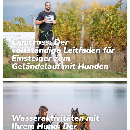
Canicross: Der
vollständige Leitfaden für
Einsteiger zum
Geländelauf mit Hunden
Wasseraktivitäten mit
Ihrem Hund: Der