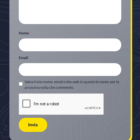
Nome
*
Email
*
Salva il mio nome, email e sito web in questo browser per la
prossima volta che commento.