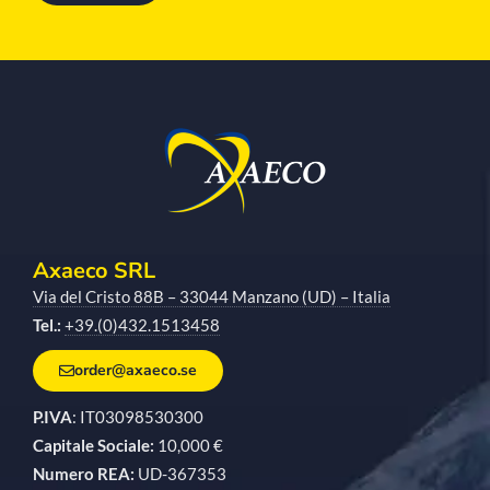
Axaeco SRL
Via del Cristo 88B – 33044 Manzano (UD) – Italia
Tel.:
+39.(0)432.1513458
order@axaeco.se
P.IVA
: IT03098530300
Capitale Sociale:
10,000 €
Numero REA:
UD-367353