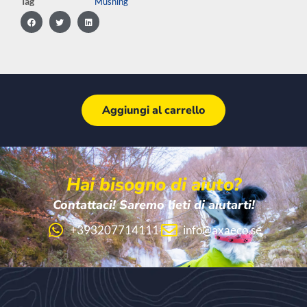
Tag
Mushing
Aggiungi al carrello
Hai bisogno di aiuto?
Contattaci! Saremo lieti di aiutarti!
+393207714111
info@axaeco.se