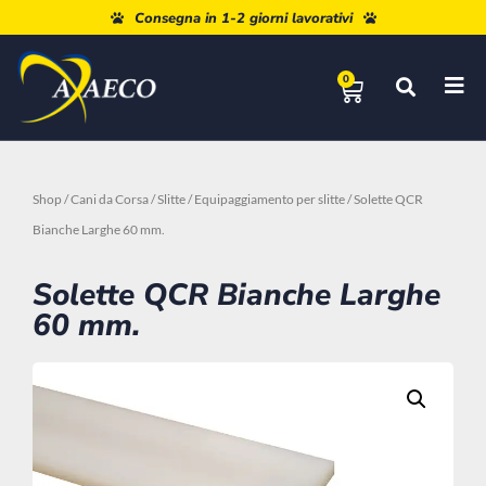
Paga a rate con Paypal o Klarna
Consegna in 1-2 giorni lavorativi
0
Shop
/
Cani da Corsa
/
Slitte
/
Equipaggiamento per slitte
/ Solette QCR
Bianche Larghe 60 mm.
Solette QCR Bianche Larghe
60 mm.