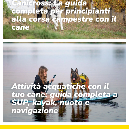
Canicross: La guida
completa per principianti
alla corsa campestre con il
cane
Attività acquatiche con il
tuo cane: guida completa a
SUP, kayak, nuoto e
navigazione