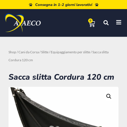
Paga a rate con Paypal o Klarna
Consegna in 1-2 giorni lavorativi
0
Shop
/
Cani da Corsa
/
Slitte
/
Equipaggiamento per slitte
/ Sacca slitta
Cordura 120 cm
Sacca slitta Cordura 120 cm