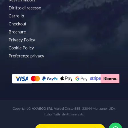
Diritto di recesso
Carrello
Checkout
Brochure
Privacy Policy
Cookie Policy
Preferenze privacy
Copyright ©
AXAECO SRL
, Via del Cristo 88B, 33044 Manzano (UD),
Italia. Tutti i diritti riservati.