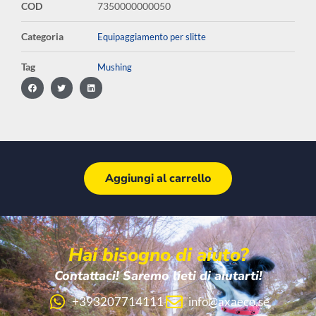
COD
7350000000050
Categoria
Equipaggiamento per slitte
Tag
Mushing
Aggiungi al carrello
Hai bisogno di aiuto?
Contattaci! Saremo lieti di aiutarti!
+393207714111
info@axaeco.se