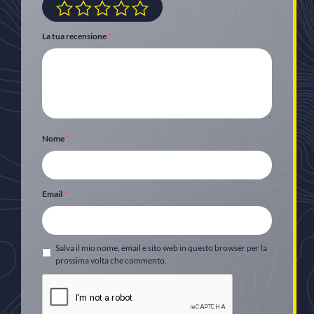
La tua recensione
*
Nome
*
Email
*
Salva il mio nome, email e sito web in questo browser per la
prossima volta che commento.