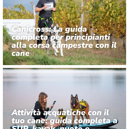
Canicross: La guida
completa per principianti
alla corsa campestre con il
cane
Attività acquatiche con il
tuo cane: guida completa a
SUP, kayak, nuoto e