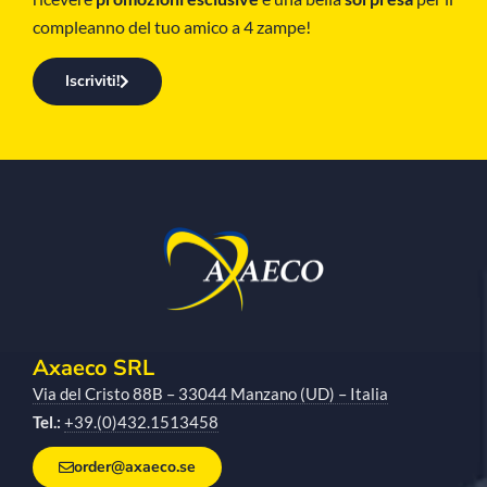
compleanno del tuo amico a 4 zampe!
Iscriviti!
Axaeco SRL
Via del Cristo 88B – 33044 Manzano (UD) – Italia
Tel.:
+39.(0)432.1513458
order@axaeco.se