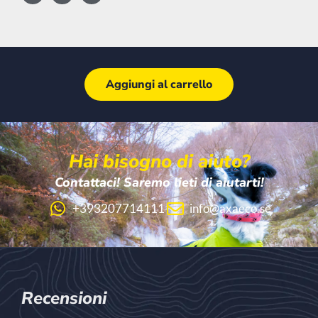
Aggiungi al carrello
Hai bisogno di aiuto?
Contattaci! Saremo lieti di aiutarti!
+393207714111
info@axaeco.se
Recensioni