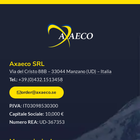
Axaeco SRL
Via del Cristo 88B – 33044 Manzano (UD) – Italia
Tel.:
+39.(0)432.1513458
order@axaeco.se
P.IVA
: IT03098530300
Capitale Sociale:
10,000 €
Numero REA:
UD-367353