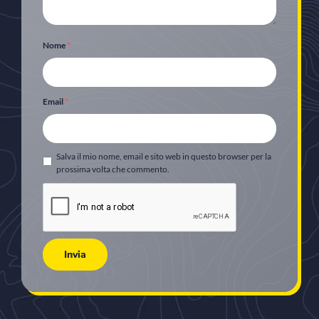
Nome
*
Email
*
Salva il mio nome, email e sito web in questo browser per la
prossima volta che commento.