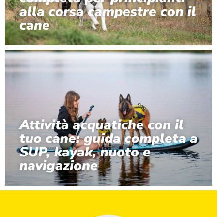
alla corsa campestre con il
cane
Attività acquatiche con il
tuo cane: guida completa a
SUP, kayak, nuoto e
navigazione