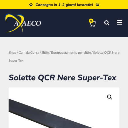
Paga a rate con Paypal o Klarna
Consegna in 1-2 giorni lavorativi
0
Shop
/
Cani da Corsa
/
Slitte
/
Equipaggiamento per slitte
/ Solette QCR Nere
Super-Tex
Solette QCR Nere Super-Tex