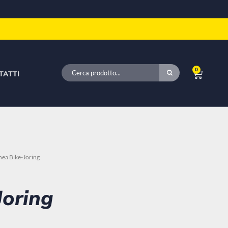
0
TATTI
inea Bike-Joring
Joring