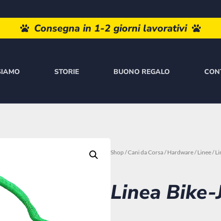
Paga a rate con Paypal o Klarna
SIAMO
STORIE
BUONO REGALO
CON
Shop
/
Cani da Corsa
/
Hardware
/
Linee
/ L
Linea Bike-