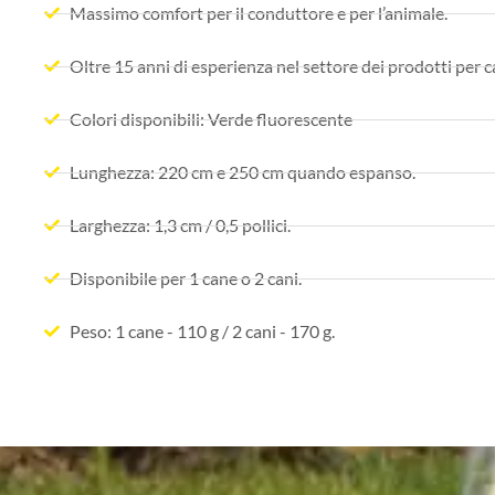
Massimo comfort per il conduttore e per l’animale.
Oltre 15 anni di esperienza nel settore dei prodotti per ca
Colori disponibili: Verde fluorescente
Lunghezza: 220 cm e 250 cm quando espanso.
Larghezza: 1,3 cm / 0,5 pollici.
Disponibile per 1 cane o 2 cani.
Peso: 1 cane - 110 g / 2 cani - 170 g.