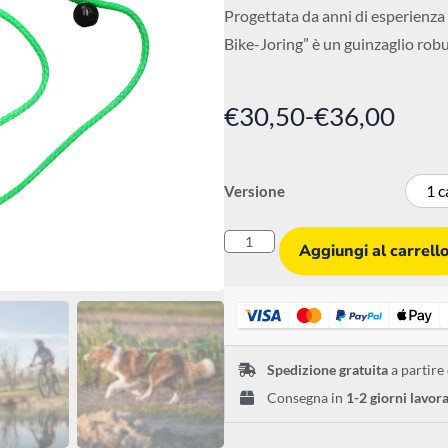
Progettata da anni di esperienza n
Bike-Joring” è un guinzaglio robus
€
30,50
-
€
36,00
1 c
Versione
Aggiungi al carrell
Spedizione gratuita
a partire
Consegna in
1-2 giorni lavora