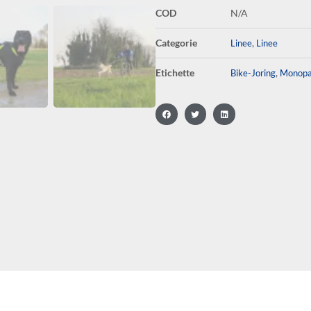
COD
N/A
Categorie
,
Linee
Linee
Etichette
,
Bike-Joring
Monopa