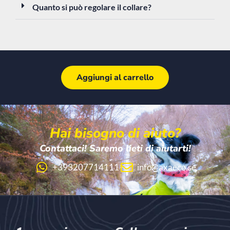
Quanto si può regolare il collare?
Aggiungi al carrello
Hai bisogno di aiuto?
Contattaci! Saremo lieti di aiutarti!
+393207714111
info@axaeco.se