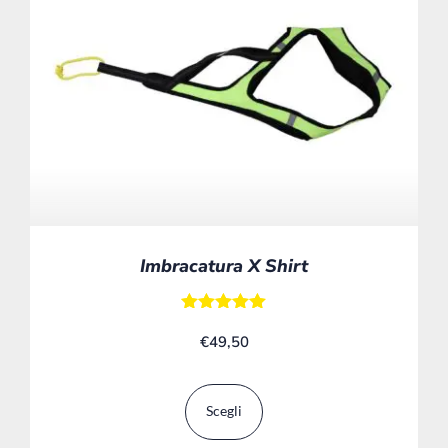
Imbracatura X Shirt
Valutato
€
49,50
5.00
su 5
Scegli