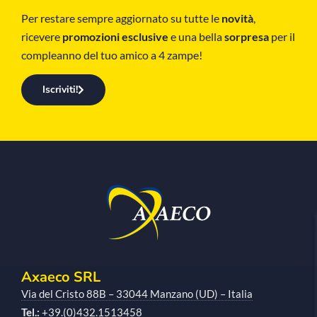
Per restare sempre aggiornato su tutte le
novità
,
ricevere
promozioni esclusive
e una bella
sorpresa
per il
compleanno del tuo amico a 4 zampe!
Iscriviti!
Axaeco SRL
Via del Cristo 88B – 33044 Manzano (UD) – Italia
Tel.:
+39.(0)432.1513458