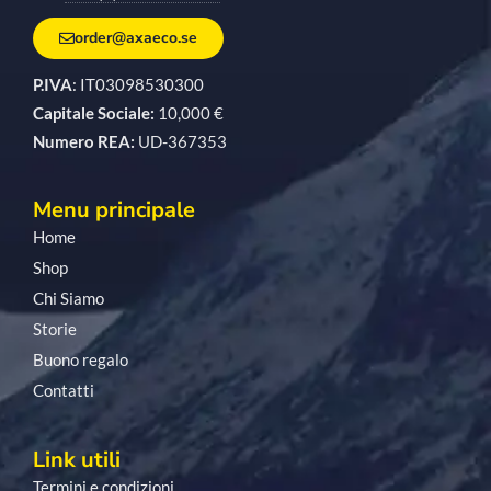
order@axaeco.se
P.IVA
: IT03098530300
Capitale Sociale:
10,000 €
Numero REA:
UD-367353
Menu principale
Home
Shop
Chi Siamo
Storie
Buono regalo
Contatti
Link utili
Termini e condizioni