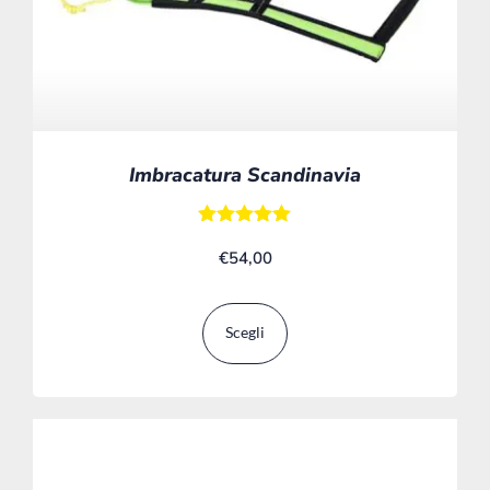
Imbracatura Scandinavia
Valutato
€
54,00
5.00
su 5
Scegli