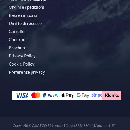
Ordini e spedizioni
Resi e rimborsi
Diritto di recesso
Carrello
Checkout
Brochure
Privacy Policy
Cookie Policy
Preferenze privacy
Copyright ©
AXAECO SRL
, Via del Cristo 88B, 33044 Manzano (UD),