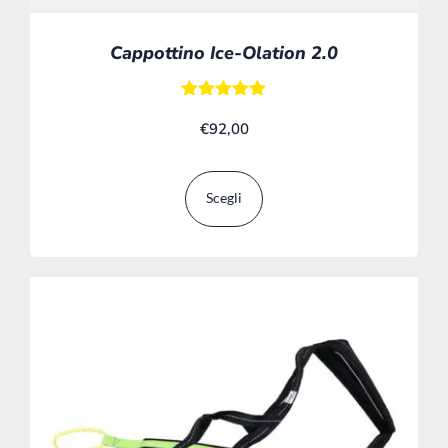
Cappottino Ice-Olation 2.0
Valutato
€
92,00
5.00
su 5
Scegli