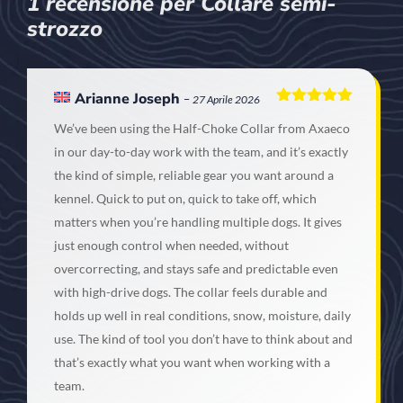
1 recensione per
Collare semi-
strozzo
Arianne Joseph
–
27 Aprile 2026
Valutato
5
We’ve been using the Half-Choke Collar from Axaeco
su 5
in our day-to-day work with the team, and it’s exactly
the kind of simple, reliable gear you want around a
kennel. Quick to put on, quick to take off, which
matters when you’re handling multiple dogs. It gives
just enough control when needed, without
overcorrecting, and stays safe and predictable even
with high-drive dogs. The collar feels durable and
holds up well in real conditions, snow, moisture, daily
use. The kind of tool you don’t have to think about and
that’s exactly what you want when working with a
team.