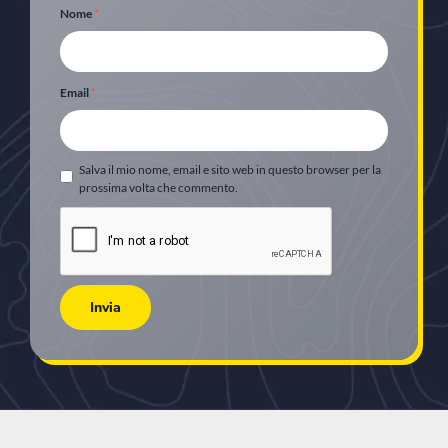
Nome
*
Email
*
Salva il mio nome, email e sito web in questo browser per la
prossima volta che commento.