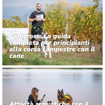
Canicross: La guida
completa per principianti
alla corsa campestre con il
cane
Attività acquatiche con il