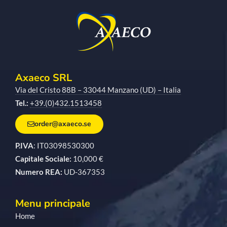
Axaeco SRL
Via del Cristo 88B – 33044 Manzano (UD) – Italia
Tel.:
+39.(0)432.1513458
order@axaeco.se
P.IVA
: IT03098530300
Capitale Sociale:
10,000 €
Numero REA:
UD-367353
Menu principale
Home