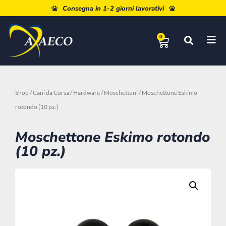
Paga a rate con Paypal o Klarna
Consegna in 1-2 giorni lavorativi
0
Shop
/
Cani da Corsa
/
Hardware
/
Moschettoni
/ Moschettone Eskimo
rotondo (10 pz.)
Moschettone Eskimo rotondo
(10 pz.)