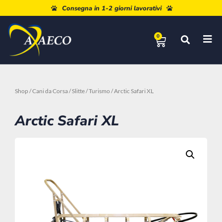
Paga a rate con Paypal o Klarna
0
Shop
/
Cani da Corsa
/
Slitte
/
Turismo
/ Arctic Safari XL
Arctic Safari XL