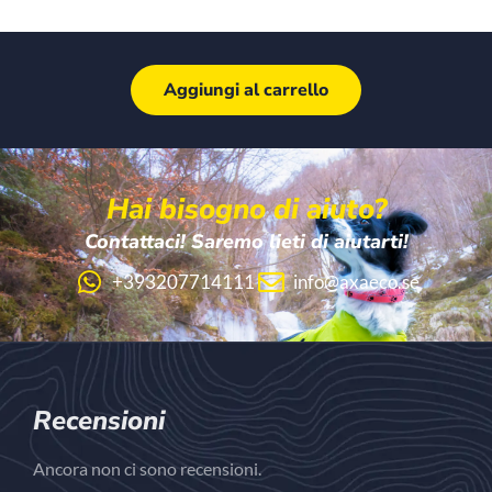
Aggiungi al carrello
Hai bisogno di aiuto?
Contattaci! Saremo lieti di aiutarti!
+393207714111
info@axaeco.se
Recensioni
Ancora non ci sono recensioni.