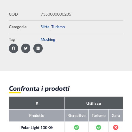
COD
7350000000205
Categorie
,
Slitte
Turismo
Tag
Mushing
Confronta i prodotti
#
Utilizzo
Prodotto
Ricreativo
Turismo
Gara
Sis
Polar Light 130