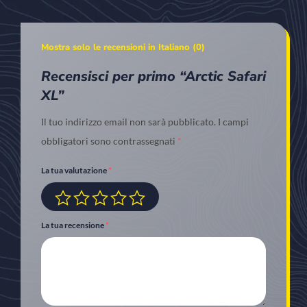
Mostra solo le recensioni in Italiano (0)
Recensisci per primo “Arctic Safari
XL”
Il tuo indirizzo email non sarà pubblicato.
I campi
obbligatori sono contrassegnati
*
La tua valutazione
*
La tua recensione
*