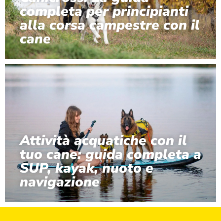
completa per principianti
alla corsa campestre con il
cane
Attività acquatiche con il
tuo cane: guida completa a
SUP, kayak, nuoto e
navigazione