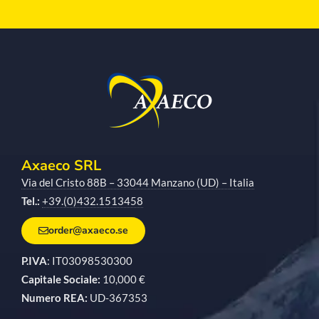
Axaeco SRL
Via del Cristo 88B – 33044 Manzano (UD) – Italia
Tel.:
+39.(0)432.1513458
order@axaeco.se
P.IVA
: IT03098530300
Capitale Sociale:
10,000 €
Numero REA:
UD-367353