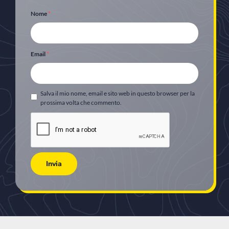
Nome
*
Email
*
Salva il mio nome, email e sito web in questo browser per la
prossima volta che commento.