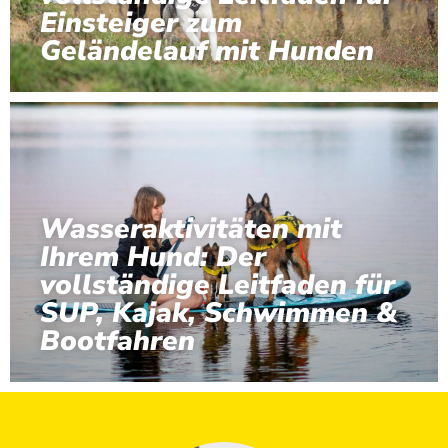
Einsteiger zum
Geländelauf mit Hunden
Wasseraktivitäten mit
Ihrem Hund: Der
vollständige Leitfaden für
SUP, Kajak, Schwimmen &
Bootfahren