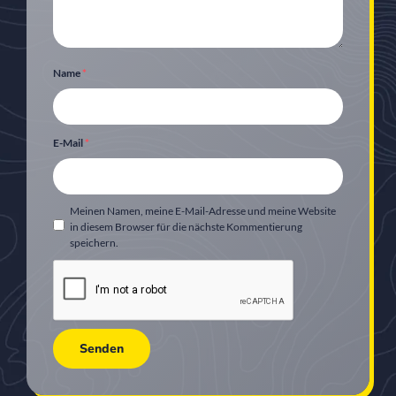
Name
*
E-Mail
*
Meinen Namen, meine E-Mail-Adresse und meine Website
in diesem Browser für die nächste Kommentierung
speichern.