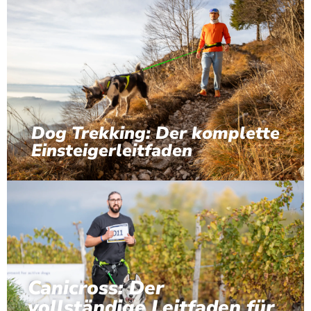
Dog Trekking: Der komplette
Einsteigerleitfaden
Canicross: Der
vollständige Leitfaden für