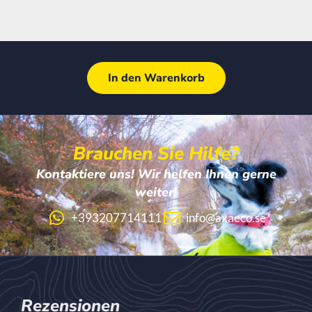
In den Warenkorb
Brauchen Sie Hilfe?
Kontaktiere uns! Wir helfen Ihnen gerne
weiter!
+393207714111
info@axaeco.se
Rezensionen