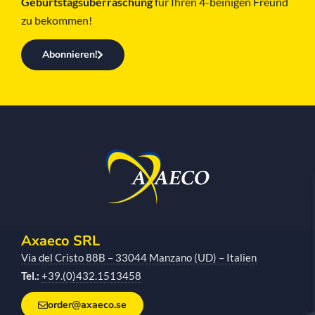
Geburtstagsüberraschung
für Ihren 4-beinigen Freund
zu bekommen!
Abonnieren!
Axaeco SRL
Via del Cristo 88B – 33044 Manzano (UD) – Italien
Tel.:
+39.(0)432.1513458
order@axaeco.se