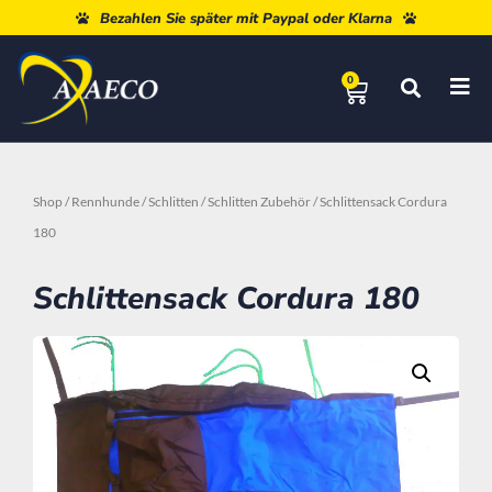
Kostenloser Versand ab 80 €
Bezahlen Sie später mit Paypal oder Klarna
0
Shop
/
Rennhunde
/
Schlitten
/
Schlitten Zubehör
/ Schlittensack Cordura
180
Schlittensack Cordura 180