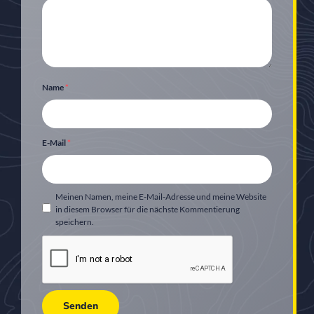
Name
*
E-Mail
*
Meinen Namen, meine E-Mail-Adresse und meine Website
in diesem Browser für die nächste Kommentierung
speichern.