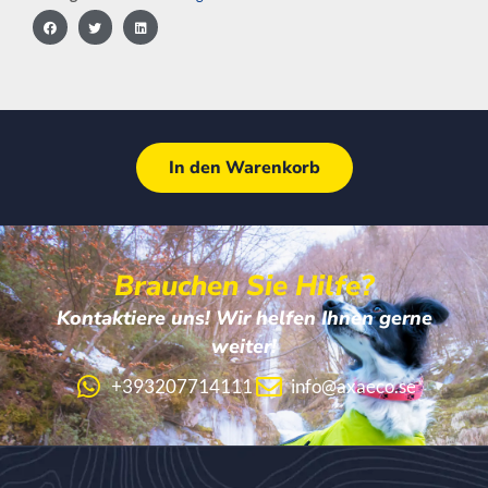
In den Warenkorb
Brauchen Sie Hilfe?
Kontaktiere uns! Wir helfen Ihnen gerne
weiter!
+393207714111
info@axaeco.se