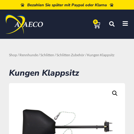
Kostenloser Versand ab 80 €
Bezahlen Sie später mit Paypal oder Klarna
0
Shop
/
Rennhunde
/
Schlitten
/
Schlitten Zubehör
/ Kungen Klappsitz
Kungen Klappsitz