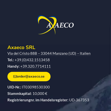
Axaeco SRL
Via del Cristo 88B – 33044 Manzano (UD) – Italien
Tel.:
+39.(0)432.1513458
Handy:
+39.320.7714111
order@axaeco.se
UID-Nr.:
IT03098530300
Stammkapital:
10,000 €
Registrierungnr. im Handelsregister:
UD-367353