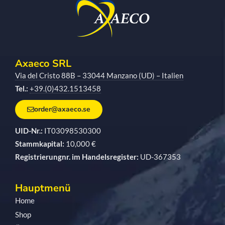
Axaeco SRL
Via del Cristo 88B – 33044 Manzano (UD) – Italien
Tel.:
+39.(0)432.1513458
order@axaeco.se
UID-Nr.:
IT03098530300
Stammkapital:
10,000 €
Registrierungnr. im Handelsregister:
UD-367353
Hauptmenü
Home
Shop