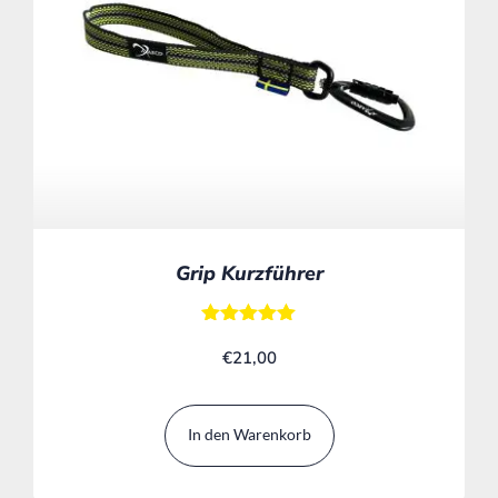
Grip Kurzführer
Bewertet mit
€
21,00
5.00
von 5
In den Warenkorb