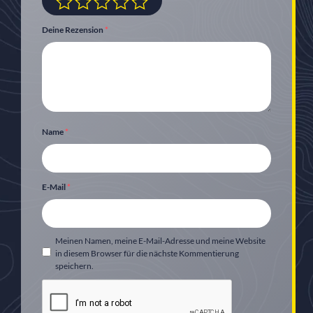
Deine Rezension
*
Name
*
E-Mail
*
Meinen Namen, meine E-Mail-Adresse und meine Website
in diesem Browser für die nächste Kommentierung
speichern.