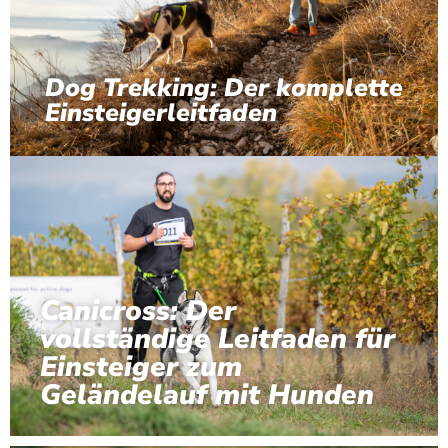
Dog Trekking: Der komplette
Einsteigerleitfaden
Canicross: Der
vollständige Leitfaden für
Einsteiger zum
Geländelauf mit Hunden