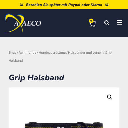
Kostenloser Versand ab 80 €
Bezahlen Sie später mit Paypal oder Klarna
0
Shop
/
Rennhunde
/
Hundeausrüstung
/
Halsbänder und Leinen
/ Grip
Halsband
Grip Halsband