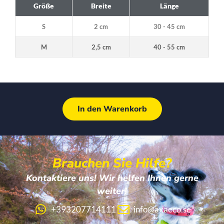
Größe
Breite
Länge
S
2 cm
30 - 45 cm
M
2,5 cm
40 - 55 cm
In den Warenkorb
Brauchen Sie Hilfe?
Kontaktiere uns! Wir helfen Ihnen gerne
weiter!
+393207714111
info@axaeco.se