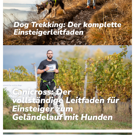
Dog Trekking: Der komplette
Einsteigerleitfaden
Canicross: Der
vollständige Leitfaden für
Einsteiger zum
Geländelauf mit Hunden