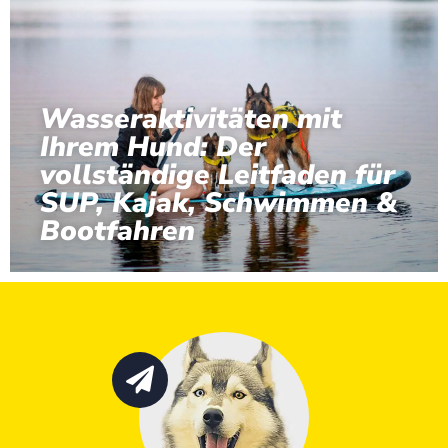
Wasseraktivitäten mit
Ihrem Hund: Der
vollständige Leitfaden für
SUP, Kajak, Schwimmen &
Bootfahren