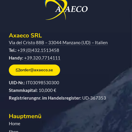
Axaeco SRL
Via del Cristo 88B – 33044 Manzano (UD) – Italien
Tel.:
+39.(0)432.1513458
Handy:
+39.320.7714111
order@axaeco.se
UID-Nr.:
IT03098530300
Stammkapital:
10,000 €
Registrierungnr. im Handelsregister:
UD-367353
Hauptmenü
Home
Shop