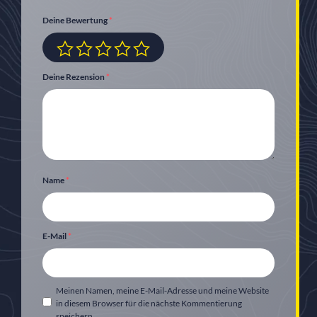
Deine Bewertung
*
Deine Rezension
*
Name
*
E-Mail
*
Meinen Namen, meine E-Mail-Adresse und meine Website
in diesem Browser für die nächste Kommentierung
speichern.