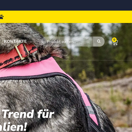
0
KONTAKTE
 Trend für
lien!