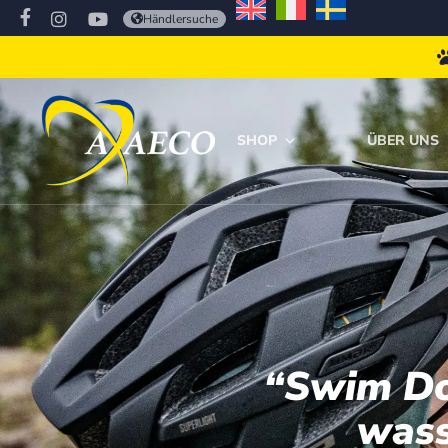
Händlersuche
SHOP
ÜBER UNS
“Swim Dog
wass