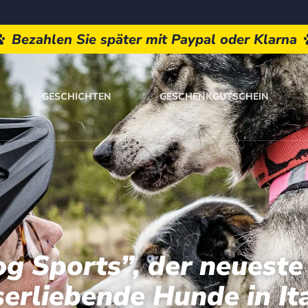
Bezahlen Sie später mit Paypal oder Klarna
GESCHICHTEN
GESCHENKGUTSCHEIN
 Sports”, der neueste
erliebende Hunde in Ita