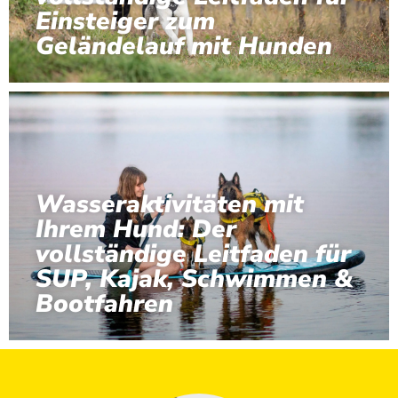
Einsteiger zum
Geländelauf mit Hunden
Wasseraktivitäten mit
Ihrem Hund: Der
vollständige Leitfaden für
SUP, Kajak, Schwimmen &
Bootfahren