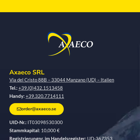
Axaeco SRL
Via del Cristo 88B – 33044 Manzano (UD) – Italien
Tel.:
+39.(0)432.1513458
Handy:
+39.320.7714111
order@axaeco.se
UID-Nr.:
IT03098530300
Stammkapital:
10,000 €
Registrierungnr. im Handelsregister:
UD-367353