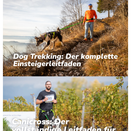
Dog Trekking: Der komplette
Einsteigerleitfaden
Canicross: Der
vollständige Leitfaden für