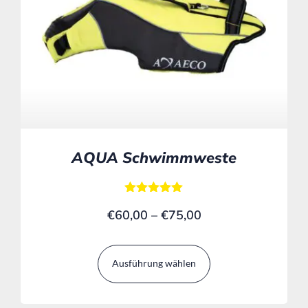
AQUA Schwimmweste
Bewertet mit
€
60,00
–
€
75,00
5.00
von 5
Ausführung wählen