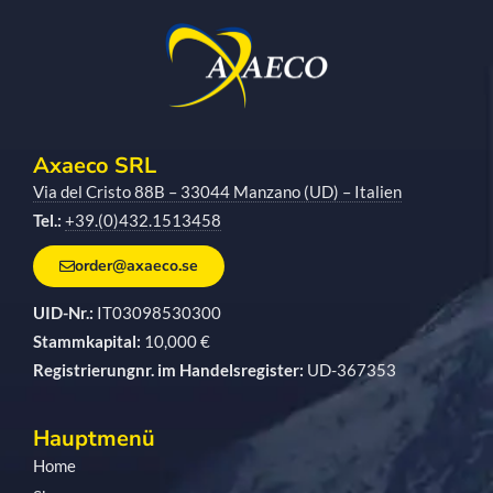
Axaeco SRL
Via del Cristo 88B – 33044 Manzano (UD) – Italien
Tel.:
+39.(0)432.1513458
order@axaeco.se
UID-Nr.:
IT03098530300
Stammkapital:
10,000 €
Registrierungnr. im Handelsregister:
UD-367353
Hauptmenü
Home