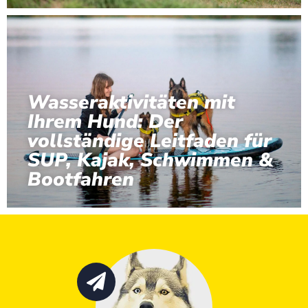
Wasseraktivitäten mit
Ihrem Hund: Der
vollständige Leitfaden für
SUP, Kajak, Schwimmen &
Bootfahren