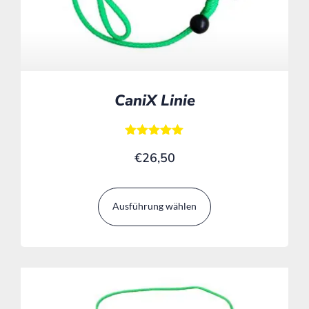
CaniX Linie
Bewertet mit
€
26,50
5.00
von 5
Ausführung wählen