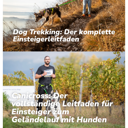
Dog Trekking: Der komplette
Einsteigerleitfaden
Canicross: Der
vollständige Leitfaden für
Einsteiger zum
Geländelauf mit Hunden