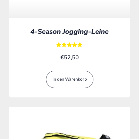
4-Season Jogging-Leine
Bewertet mit
€
52,50
5.00
von 5
In den Warenkorb