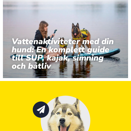
Vattenaktiviteter med din
hund: En komplett guide
till SUP, kajak, simning
och båtliv