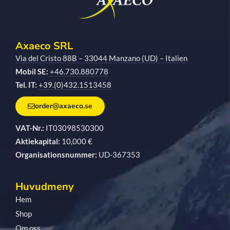
Axaeco SRL
Via del Cristo 88B – 33044 Manzano (UD) – Italien
Mobil SE:
+46.730.880778
Tel. IT:
+39.(0)432.1513458
order@axaeco.se
VAT-Nr.:
IT03098530300
Aktiekapital:
10,000 €
Organisationsnummer:
UD-367353
Huvudmeny
Hem
Shop
Om oss