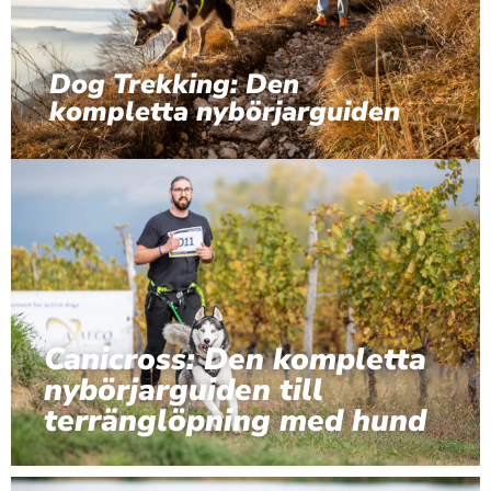
Dog Trekking: Den
kompletta nybörjarguiden
Canicross: Den kompletta
nybörjarguiden till
terränglöpning med hund